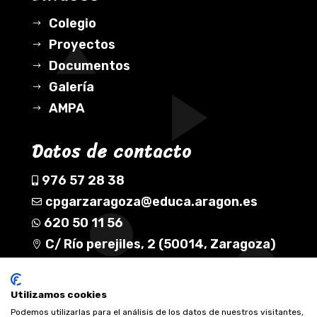
Colegio
$
Proyectos
$
Documentos
$
Galería
$
AMPA
$
Datos de contacto
976 57 28 38

cpgarzaragoza@educa.aragon.es

620 50 11 56

C/ Río perejiles, 2 (50014, Zaragoza)

Síguenos en nuestras redes
Utilizamos cookies
Podemos utilizarlas para el análisis de los datos de nuestros visitantes,